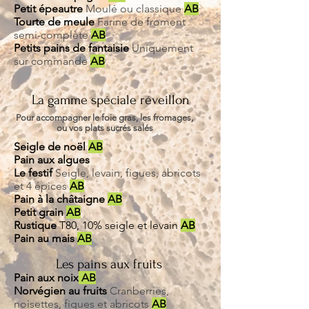
Petit épeautre
Moulé ou classique
AB
Tourte de meule
Farine de froment
semi-complète
AB
Petits pains de fantaisie
Uniquement
sur commande
AB
La gamme spéciale réveillon
Pour accompagner le foie gras, les fromages,
ou vos plats sucrés salés
Seigle de noël
AB
Pain aux algues
Le festif
Seigle, levain, figues, abricots
et 4 épices
AB
Pain à la châtaigne
AB
Petit grain
AB
Rustique
T80, 10% seigle et levain
AB
Pain au mais
AB
Les pains aux fruits
Pain aux noix
AB
Norvégien au fruits
Cranberries,
noisettes, figues et abricots
AB