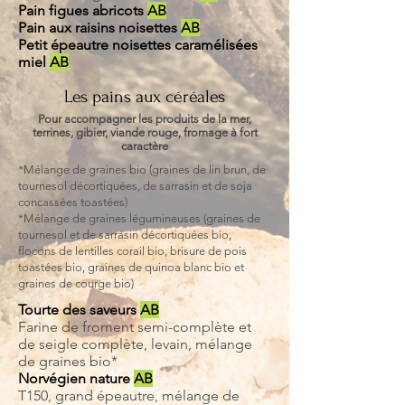
Pain figues abricots
AB
Pain aux raisins noisettes
AB
Petit épeautre noisettes caramélisées
miel
AB
Les pains aux céréales
Pour accompagner les produits de la mer,
terrines, gibier, viande rouge, fromage à fort
caractère
*Mélange de graines bio (graines de lin brun, de
tournesol décortiquées, de sarrasin et de soja
concassées toastées)
*Mélange de graines légumineuses (graines de
tournesol et de sarrasin décortiquées bio,
flocons de lentilles corail bio, brisure de pois
toastées bio, graines de quinoa blanc bio et
graines de courge bio)
Tourte des saveurs
AB
Farine de froment semi-complète et
de seigle complète, levain, mélange
de graines bio*
Norvégien nature
AB
T150, grand épeautre, mélange de