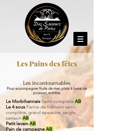
Les Pains des fêtes
Les incontournables
Pour accompagner fruits de mer, plats à base de
poisson, entrées
Le Morbihannais
Semi-complète
AB
Le 4 sous
Farine de froment semi-
complète, grand épeautre, seigle,
sarrasin
AB
Petit levain
AB
Pain de campagne
AB