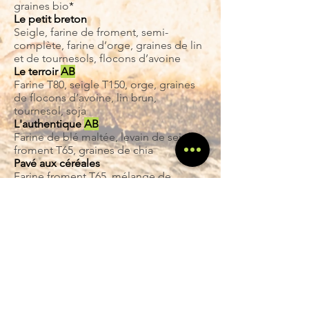
graines bio
*
Le petit breton
Seigle, farine de froment, semi-
complète, farine d’orge, graines de lin
et de tournesols, flocons d’avoine
Le terroir
AB
Farine T80, seigle T150, orge, graines
de flocons d’avoine, lin brun,
tournesol, soja
L'authentique
AB
Farine de blé maltée, levain de seigle,
froment T65, graines de chia
Pavé aux céréales
Farine froment T65, mélange de
graines bio*
Saveurs nutrition
AB
Sarrasin, seigle T65 froment et
mélange de graines légumineuses*
Pensez à réserver avant le dimanche
21 décembre au soir pour le réveillon
de noël et avant le dimanche 28